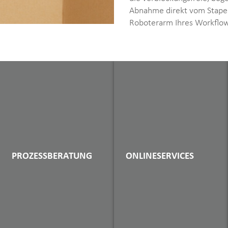
Abnahme direkt vom Stape
Roboterarm Ihres Workflow
PROZESSBERATUNG
ONLINESERVICES