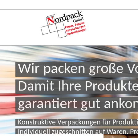
Wir packen große V
Damit Ihre Produkt
garantiert gut ank
Konstruktive Verpackungen für Produkt
individuell zugeschnitten auf Waren, P