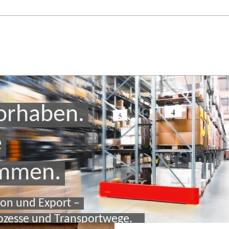
orhaben.
e
ommen.
ion und Export –
rozesse und Transportwege.