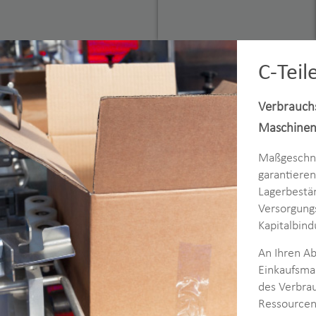
C-Tei
Verbrauch
Maschine
Maßgeschne
garantieren
Lagerbestä
Versorgung
Kapitalbind
An Ihren Ab
Einkaufsma
des Verbrau
Ressourcen