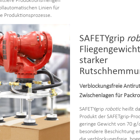
mittlere Produktionsmengen
vollautomatischen Linien für
le Produktionsprozesse.
SAFETYgrip
rob
Fliegengewicht
starker
Rutschhemmu
Verblockungsfreie Antiru
Zwischenlagen für Packr
SAFETYgrip
robotic
heißt d
Produkt der SAFETgrip-Prod
geringe Gewicht von 70 g/
besondere Beschichtung e
die verblockungsfreie, bo