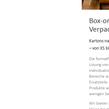
Box-o
Verpa
Kartons na
– von XS b
Die formatf
Lösung von
individuali
Bereiche w
Ersatzteile
Produkte w
wenigen Se
Wir bieten 