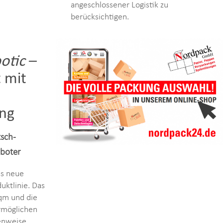
angeschlossener Logistik zu
berücksichtigen.
otic
–
 mit
ng
tsch-
oboter
as neue
uktlinie. Das
qm und die
rmöglichen
genweise