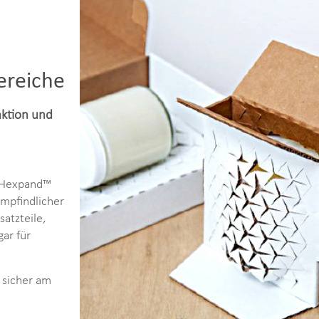
reiche
ktion und
h Hexpand™
empfindlicher
satzteile,
ar für
 sicher am