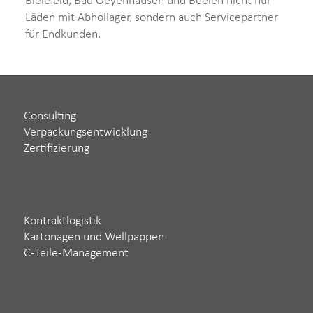
Bielefeld, Bad Oeyenhausen und Beelen nicht nur
Läden mit Abhollager, sondern auch Servicepartner
für Endkunden.
Consulting
Verpackungsentwicklung
Zertifizierung
Kontraktlogistik
Kartonagen und Wellpappen
C-Teile-Management