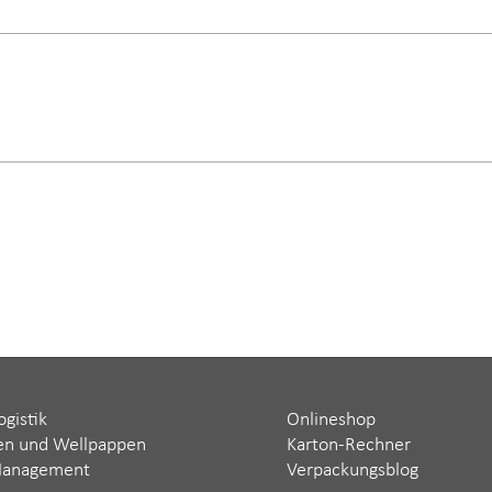
ogistik
Onlineshop
en und Wellpappen
Karton-Rechner
Management
Verpackungsblog