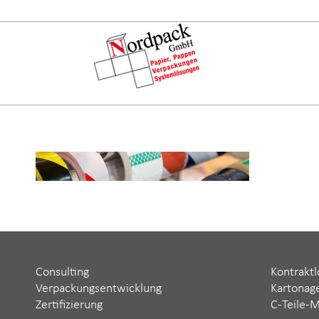
Consulting
Kontraktl
Verpackungsentwicklung
Kartonag
Zertifizierung
C-Teile-