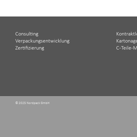
Consulting
Kontraktl
Verpackungsentwicklung
Kartonag
Zertifizierung
C-Teile-
© 2025 Nordpack GmbH ‬