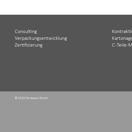
Consulting
Kontraktl
Verpackungsentwicklung
Kartonag
Zertifizierung
C-Teile-
© 2025 Nordpack GmbH ‬