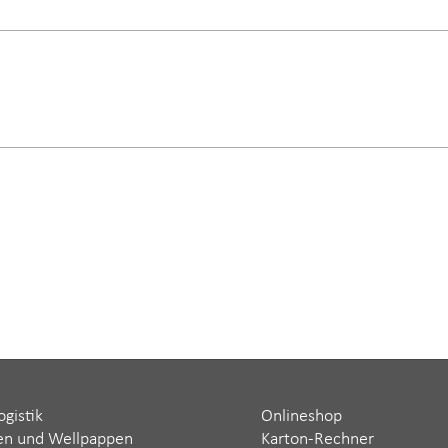
ogistik
Onlineshop
en und Wellpappen
Karton-Rechner