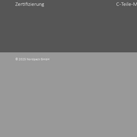
Zertifizierung
C-Teile-
© 2025 Nordpack GmbH ‬