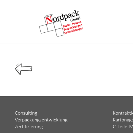
Consulting
Kontraktl
Verpackungsentwicklung
Kartonag
Zertifizierung
C-Teile-