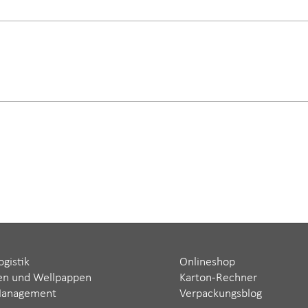
ogistik
Onlineshop
en und Wellpappen
Karton-Rechner
Management
Verpackungsblog