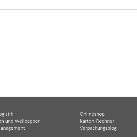
ogistik
Onlineshop
en und Wellpappen
Karton-Rechner
Management
Verpackungsblog