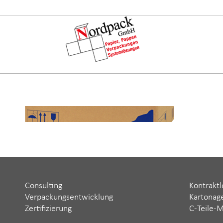
Consulting
Kontraktl
Verpackungsentwicklung
Kartonag
Zertifizierung
C-Teile-