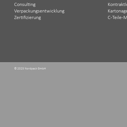
Consulting
Kontraktl
Verpackungsentwicklung
Kartonag
Zertifizierung
C-Teile-
© 2025 Nordpack GmbH ‬