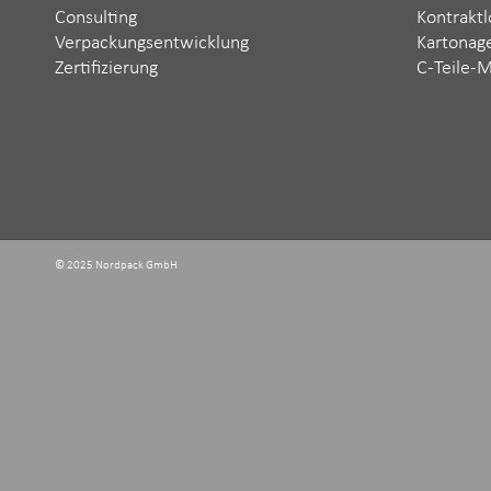
Consulting
Kontraktl
Verpackungsentwicklung
Kartonag
Zertifizierung
C-Teile-
© 2025 Nordpack GmbH ‬