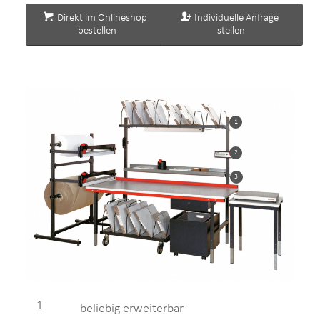
Direkt im Onlineshop
Individuelle Anfrage
bestellen
stellen
1
2
3
1
beliebig erweiterbar