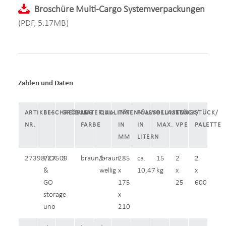
Broschüre Multi-Cargo Systemverpackungen
(PDF, 5.17MB)
Zahlen und Daten
ARTIKEL-
BESCHREIBUNG
GRÖSSE
MATERIAL-
QUALITÄT
INNENMASS
FÜLLVOLUMEN
BELASTUNG
STÜCK/
STÜCK/
NR.
FARBE
IN
IN
MAX.
VPE
PALETTE
MM
LITERN
27398/27509
PiCK
S
braun/braun
1-
285
ca.
15
2
2
&
wellig
x
10,47
kg
x
x
GO
175
25
600
storage
x
uno
210