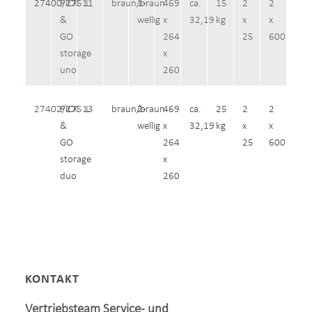
27400/27511
PiCK
L
braun/braun
1-
469
ca.
15
2
2
&
wellig
x
32,19
kg
x
x
GO
264
25
600
storage
x
uno
260
27402/27513
PiCK
L
braun/braun
2-
469
ca.
25
2
2
&
wellig
x
32,19
kg
x
x
GO
264
25
600
storage
x
duo
260
KONTAKT
Vertriebsteam Service- und