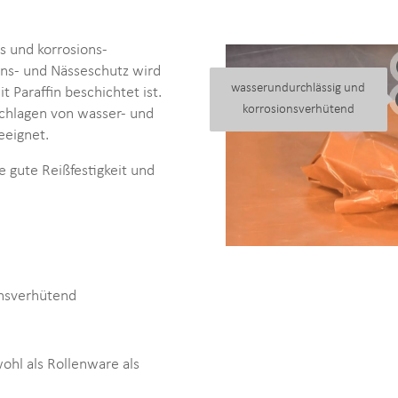
s und korrosions-
ons- und Nässeschutz wird
wasserundurchlässig und
t Paraffin beschichtet ist.
korrosionsverhütend
schlagen von wasser- und
eeignet.
e gute Reißfestigkeit und
onsverhütend
ohl als Rollenware als