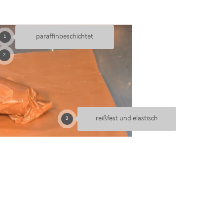
paraffinbeschichtet
1
2
reißfest und elastisch
3