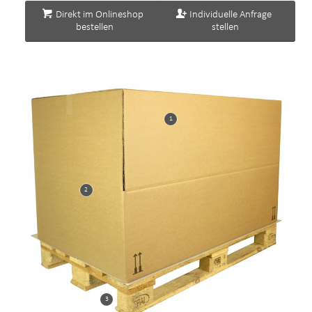
Direkt im Onlineshop
Individuelle Anfrage
bestellen
stellen
1
2
3