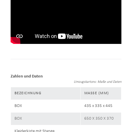
Zahlen und Daten
Umzugskartons: Maße und Daten
BEZEICHNUNG
MASSE (MM)
BOX
435 x 335 x 445
BOX
650 X 350 X 370
Kleiderkiste mit Stange